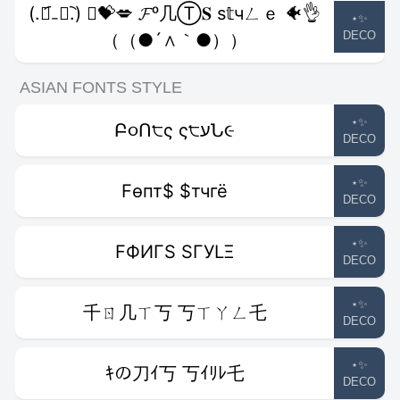
(.﹒︠₋﹒︡.) ﾟ💝💋 𝓕ᵒ几Ⓣ𝐒 ѕ𝕥чㄥｅ 🐠👌
⋆✨
DECO
（（●´∧｀●））
ASIAN FONTS STYLE
⋆✨
Բ૦Ո੮ς ς੮עՆ૯
DECO
⋆✨
Fѳпт$ $тчгё
DECO
⋆✨
FФИΓS SΓУLΞ
DECO
⋆✨
千ㄖ几ㄒ丂 丂ㄒㄚㄥ乇
DECO
⋆✨
ｷの刀ｲ丂 丂ｲﾘﾚ乇
DECO