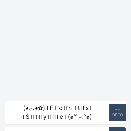
(◕︿◕✿) ꜍F꜉꜍o꜉꜍n꜉꜍t꜉꜍s꜉
⋆✨
DECO
꜍S꜉꜍t꜉꜍y꜉꜍l꜉꜍e꜉ (๑′°︿°๑)