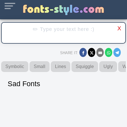
X
SHARE IT:
Symbolic
Small
Lines
Squiggle
Ugly
W
Sad Fonts