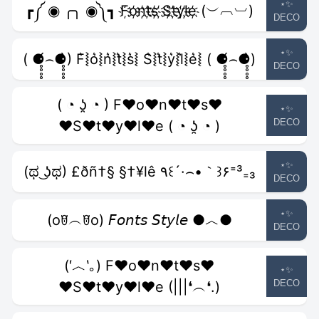
⋆✨
┏༼ ◉ ╭╮ ◉༽┓ F҉o҉n҉t҉s҉ ҉S҉t҉y҉l҉e҉ (︶︹︺)
DECO
⋆✨
( ⚈̥̥̥̥̥́⌢⚈̥̥̥̥̥̀) F͛⦚o͛⦚n͛⦚t͛⦚s͛⦚ S͛⦚t͛⦚y͛⦚l͛⦚e͛⦚ ( ⚈̥̥̥̥̥́⌢⚈̥̥̥̥̥̀)
DECO
( ◔ ʖ̯ ◔ ) F♥o♥n♥t♥s♥
⋆✨
DECO
♥S♥t♥y♥l♥e ( ◔ ʖ̯ ◔ )
⋆✨
(ಥ ͜ʖಥ) £ðñ†§ §†¥lê ٩꒰´·⌢•｀꒱۶⁼³₌₃
DECO
⋆✨
(oꆤ︵ꆤo) 𝘍𝘰𝘯𝘵𝘴 𝘚𝘵𝘺𝘭𝘦 ●︿●
DECO
(′︿‵｡) F♥o♥n♥t♥s♥
⋆✨
DECO
♥S♥t♥y♥l♥e (|||❛︵❛.)